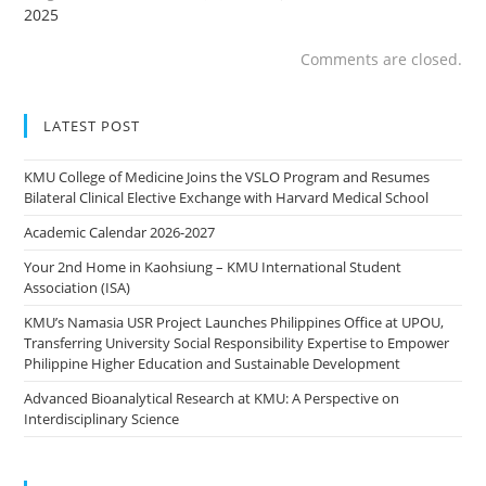
2025
Comments are closed.
LATEST POST
KMU College of Medicine Joins the VSLO Program and Resumes
Bilateral Clinical Elective Exchange with Harvard Medical School
Academic Calendar 2026-2027
Your 2nd Home in Kaohsiung – KMU International Student
Association (ISA)
KMU’s Namasia USR Project Launches Philippines Office at UPOU,
Transferring University Social Responsibility Expertise to Empower
Philippine Higher Education and Sustainable Development
Advanced Bioanalytical Research at KMU: A Perspective on
Interdisciplinary Science