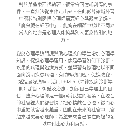
對於某些東西很執著，很常會回憶起創傷的事
件，一直無法從事件走出來。在此影片診斷練習
中讓我特別體悟心理師需要細心與觀察了解。
「魔鬼藏在細節中」，能夠在細節中找出不同於
常人的地方是心理人能夠與別人更為特別的地
方。
變態心理學這門課幫助心理系的學生增加心理學
知識、促進心理學運用，像是學習如何下診斷、
疾患的病理與治療方式，並學習有條理地以不同
面向說明疾患病理，有助解決問題、促進改變。
透過實際演練，活用DSM-5（精神疾病診斷準
則）診斷、衡鑑及治療，加深自己學理上的自
信。臨床心理師是一個非常長遠的職業，在現在
的社會裡人們都習慣了把心情藏在心理，從而心
中重擔就會越來越重，因此在未來的社會中只會
越來越需要心理師；希望未來自己能在興趣的領
域中付出心力和貢獻。