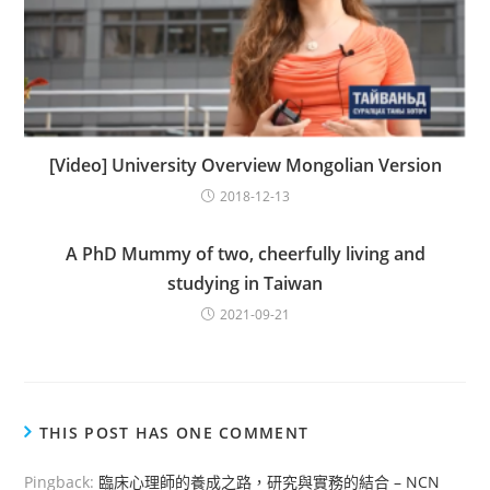
[Video] University Overview Mongolian Version
2018-12-13
A PhD Mummy of two, cheerfully living and
studying in Taiwan
2021-09-21
THIS POST HAS ONE COMMENT
Pingback:
臨床心理師的養成之路，研究與實務的結合 – NCN