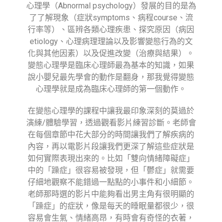
心理學（Abnormal psychology）發展的目的是為
了了解現象（症狀symptoms、病程course、流
行率等）、區辨各類心理疾患、探究原因（病因
etiology、心理病理理論以及影響變態行為的文
化與其他因素）以及促進改變（治療與結果）。
變態心理學是臨床心理師最為基本的知識，如果
說小嬰兒最先學會的動作是翻身，那我覺得變態
心理學就是成為臨床心理師的第一個動作。
在變態心理學的課程中讓我最印象深刻的莫過於
演練/體驗學習，透過觀看影片練習診斷。老師會
在每個章節中花大部分的時間讓我們了解疾病的
內容，再以電影片段讓我們更深了解這些症狀是
如何實際表現出來的。比如「雙向情緒障礙症」
中的「躁症」很容易被發現，但「鬱症」就需要
仔細地觀察不能錯過一點點的小事件和小細節。
老師那時選的影片中能夠看出男主角有很明顯的
「躁症」的症狀，像是每天的睡眠量都很少，很
容易會生氣、情緒高昂，有時會有奇怪的衣著，