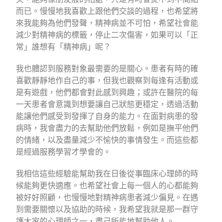
而已。慢慢地我喜歡上跟他們交談的過程，也希望將
來我能夠為他們發聲，精神病並不可怕，希望社會能
減少對精神病的標籤，停止二次傷害，如果可以「正
常」誰想有「精神病」呢？
我也體認到服務對象最需要的是關心。患者有時的確
喜歡靜靜地作自己的事，但我也觀察到每逢有活動或
是有遊戲，他們都會對此感到興趣；或許在醫院的每
一天患者會意識到想要讓自己狀態更穩定，透過活動
能讓他們感受到發揮了自身的能力。在面對病患的發
病時，我會盡力的去幫助他們放鬆，例如是撫平他們
的情緒，以及盡量減少不愉快的事情發生。而這些都
是經過服務學習才學會的。
我相信這些經驗能幫助我在日後從事臨床心理師的時
候能夠更快適應。也希望社會上每一個人的心都能夠
被好好照顧，也慢慢地對精神病患者減少偏見。在遇
到需要關懷以及協助的時候，我希望我就是那一群守
護大家的心理師之一，盡己所能地幫助他人。