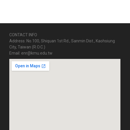
CONTACT INFO
Address: No.100, Shiquan 1st Rd., Sanmin Dist., Kaohsiung
City, Taiwan (R.O.C.)
Email: enr@kmu.edu.tw