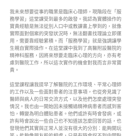
我未來想要從事的職業是臨床心理師，現階段在「服
務學習」這堂課受到最多的啟發。我認為實體操作的
寶貴經驗是無法從別人口中或教課書上學到的，就像
實際面對個案的突發狀況時，無法翻書找理論立即運
用，需要靠經驗累積。而「服務學習」就是強調讓學
生親自實際操作。在這堂課中我到了高醫附設醫院的
精神科服務，因將來想要走臨床心理的方向，亦有考
慮到醫院工作，所以這次實作的機會對我而言非常寶
貴。
這堂課程讓我提早了解醫院的工作環境、平常心理師
的工作以及一些面對患者的注意事項，也從旁見識了
醫師與病人的日常交流方式，以及他們怎麼處理突發
情況。我也由一開始因未接觸過精神病患者而感到害
怕，轉變為明白體貼患者。他們或許有時會發病，或
許有時會說出一些自己也不知道該怎麼回答的話，也
發現他們其實與正常人並沒有很大的分別：能夠開玩
笑，能夠像朋友般的相處，只是有時會捉不到中間點